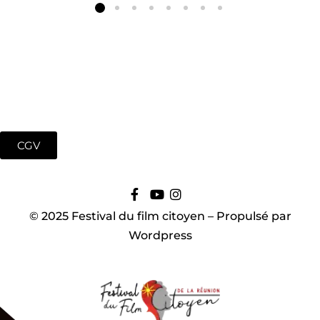
CGV
Fort Mason Center San Fancisco, CA
© 2025 Festival du film citoyen – Propulsé par
August 23 to 26, 2022
Wordpress