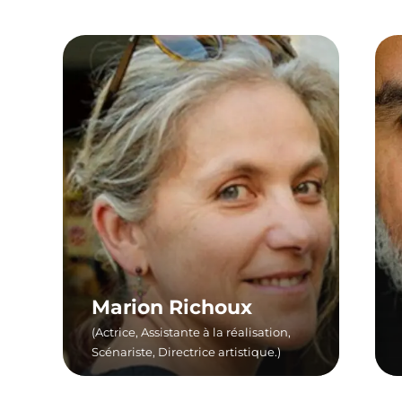
About
Tickets
Marion Richoux
(Actrice, Assistante à la réalisation,
Scénariste, Directrice artistique.)