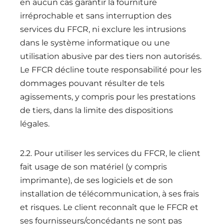
en aucun cas garantir la fourniture
irréprochable et sans interruption des
Fort Mason Center San Fancisco, CA
services du FFCR, ni exclure les intrusions
August 23 to 26, 2022
Home
dans le système informatique ou une
utilisation abusive par des tiers non autorisés.
Schedules
Le FFCR décline toute responsabilité pour les
Artists
dommages pouvant résulter de tels
agissements, y compris pour les prestations
Location
de tiers, dans la limite des dispositions
About
légales.
Tickets
2.2. Pour utiliser les services du FFCR, le client
fait usage de son matériel (y compris
imprimante), de ses logiciels et de son
installation de télécommunication, à ses frais
et risques. Le client reconnaît que le FFCR et
ses fournisseurs/concédants ne sont pas