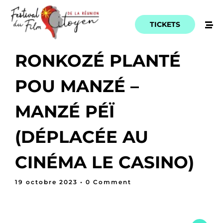
TICKETS
RONKOZÉ PLANTÉ
POU MANZÉ –
MANZÉ PÉÏ
Home
Schedules
(DÉPLACÉE AU
Artists
CINÉMA LE CASINO)
Location
19 octobre 2023
• 0 Comment
About
Tickets