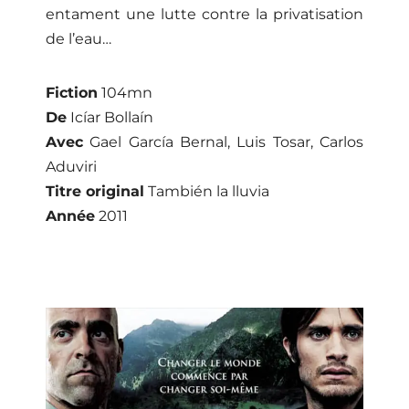
entament une lutte contre la privatisation
de l’eau…
Home
Schedules
Fiction
104mn
Artists
De
Icíar Bollaín
Avec
Gael García Bernal, Luis Tosar, Carlos
Location
Aduviri
About
Titre original
También la lluvia
Année
2011
Tickets