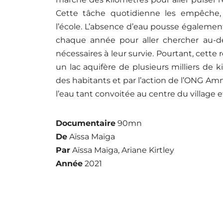
Schedul
Cette tâche quotidienne les empêche, 
l’école. L’absence d’eau pousse également 
Artists
chaque année pour aller chercher au-del
nécessaires à leur survie. Pourtant, cette
un lac aquifère de plusieurs milliers de k
Locatio
des habitants et par l’action de l’ONG A
l’eau tant convoitée au centre du village et
About
Documentaire
90mn
Tickets
De
Aïssa Maïga
Par
Aïssa Maïga, Ariane Kirtley
Année
2021